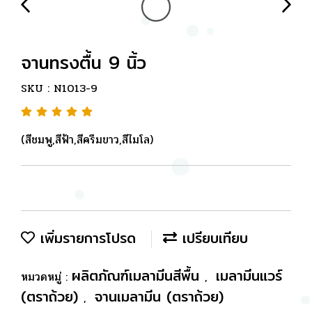
จานทรงตื้น 9 นิ้ว
SKU : N1013-9
(สีชมพู,สีฟ้า,สีครีมขาว,สีไมโล)
เพิ่มรายการโปรด
เปรียบเทียบ
ผลิตภัณฑ์เมลามีนสีพื้น
เมลามีนแวร์
หมวดหมู่ :
,
(ตราถ้วย)
จานเมลามีน (ตราถ้วย)
,