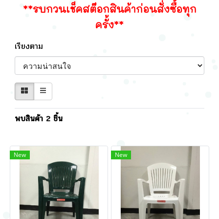
**รบกวนเช็คสต๊อกสินค้าก่อนสั่งซื้อทุก
ครั้ง**
เรียงตาม
พบสินค้า 2 ชิ้น
New
New