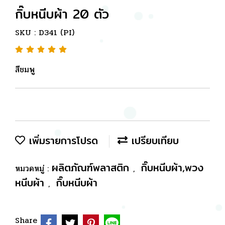
กิ๊บหนีบผ้า 20 ตัว
SKU : D341 (PI)
สีชมพู
เพิ่มรายการโปรด
เปรียบเทียบ
ผลิตภัณฑ์พลาสติก
กิ๊บหนีบผ้า,พวง
หมวดหมู่ :
,
หนีบผ้า
กิ๊บหนีบผ้า
,
Share