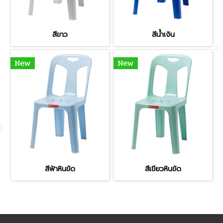
สีขาว
สีน้ำเงิน
New
New
สีฟ้าหินขัด
สีเขียวหินขัด