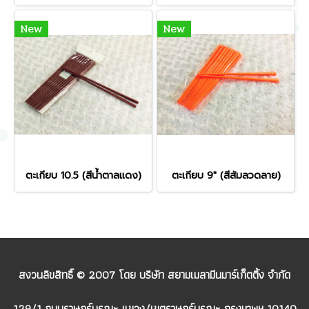
New
New
ตะเกียบ 10.5 (สีน้ำตาลแดง)
ตะเกียบ 9" (สีส้มลวดลาย)
สงวนลิขสิทธิ์ © 2007 โดย บริษัท สยามเมลามีนมาร์เก็ตติ้ง จำกัด
129/1 ถนนราษฎร์บูรณะ แขวง/เขตราษฎร์บูรณะ กรุงเทพฯ 10140