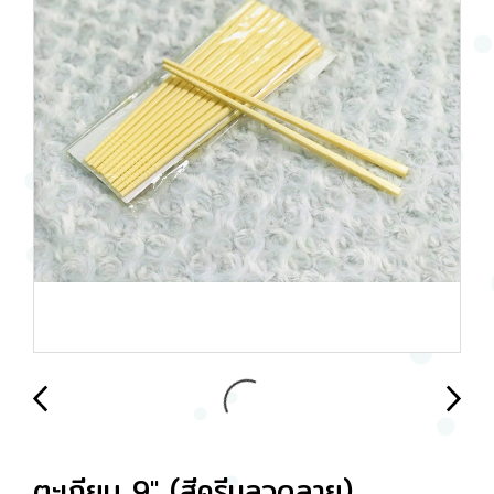
ตะเกียบ 9" (สีครีมลวดลาย)