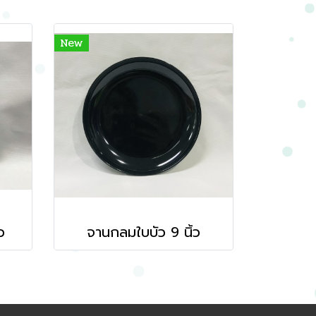
New
ว
จานกลมใบบัว 9 นิ้ว