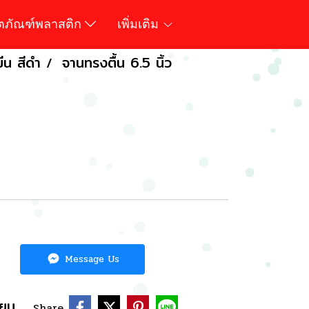
ิตภัณฑ์พลาสติก
เพิ่มเติม
ีน สีดำ
จานทรงตื้น 6.5 นิ้ว
Message Us
ียบ
Share