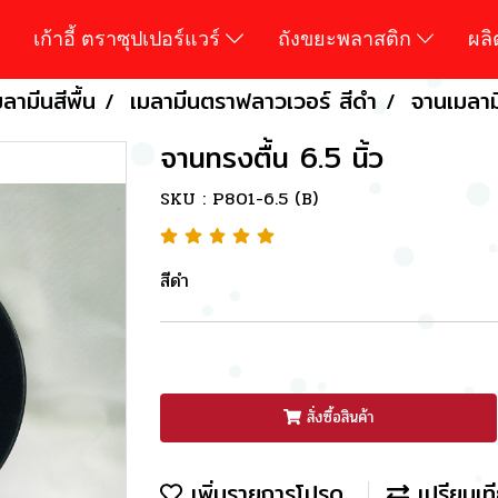
เก้าอี้ ตราซุปเปอร์แวร์
ถังขยะพลาสติก
ผล
ลามีนสีพื้น
เมลามีนตราฟลาวเวอร์ สีดำ
จานเมลาม
จานทรงตื้น 6.5 นิ้ว
SKU : P801-6.5 (B)
สีดำ
สั่งซื้อสินค้า
เพิ่มรายการโปรด
เปรียบเท