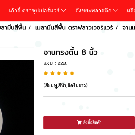
เก้าอี้ ตราซุปเปอร์แวร์
ถังขยะพลาสติก
ผล
ลามีนสีพื้น
เมลามีนสีพื้น ตราฟลาวเวอร์แวร์
จานเ
จานทรงตื้น 8 นิ้ว
SKU : 22B.
(สีชมพู,สีฟ้า,สีครีมขาว)
สั่งซื้อสินค้า