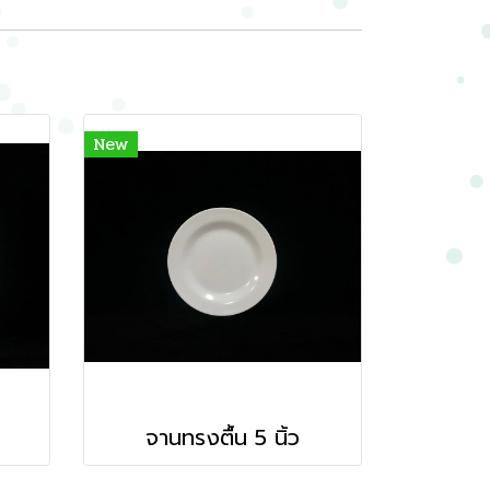
New
จานทรงตื้น 5 นิ้ว