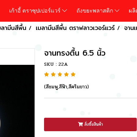
เก้าอี้ ตราซุปเปอร์แวร์
ถังขยะพลาสติก
ผล
ลามีนสีพื้น
เมลามีนสีพื้น ตราฟลาวเวอร์แวร์
จานเ
จานทรงตื้น 6.5 นิ้ว
SKU : 22A
(สีชมพู,สีฟ้า,สีครีมขาว)
สั่งซื้อสินค้า