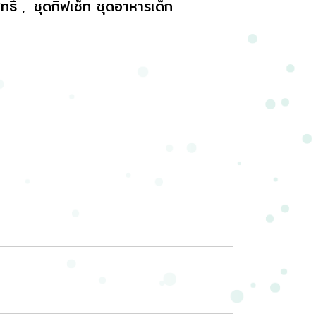
ทธิ์
ชุดกิ๊ฟเซ็ท ชุดอาหารเด็ก
,