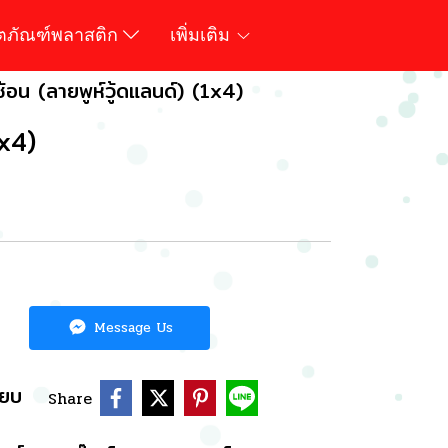
ิตภัณฑ์พลาสติก
เพิ่มเติม
ช้อน (ลายพูห์วู้ดแลนด์) (1x4)
1x4)
Message Us
ียบ
Share