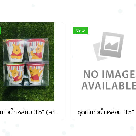
New
ชุดแก้วน้ำเหลี่ยม 3.5" (ลายพูห์วู้ดแลนด์)