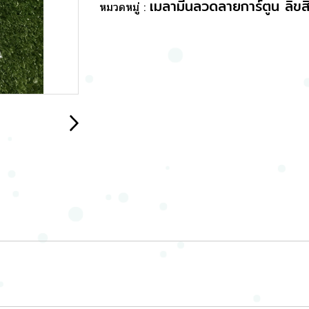
เมลามีนลวดลายการ์ตูน ลิขสิ
หมวดหมู่ :