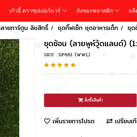
เก้าอี้ ตราซุปเปอร์แวร์
ถังขยะพลาสติก
ผล
ายการ์ตูน ลิขสิทธิ์
ชุดกิ๊ฟเซ็ท ชุดอาหารเด็ก
ชุด
ชุดช้อน (ลายพูห์วู้ดแลนด์) (
SKU : SP661 (WWL)
สั่งซื้อสินค้า
เพิ่มรายการโปรด
เปรียบเท