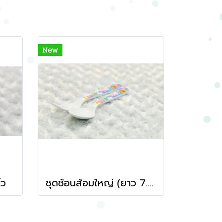
New
้ว
ชุดช้อนส้อมใหญ่ (ยาว 7.5 นิ้ว)