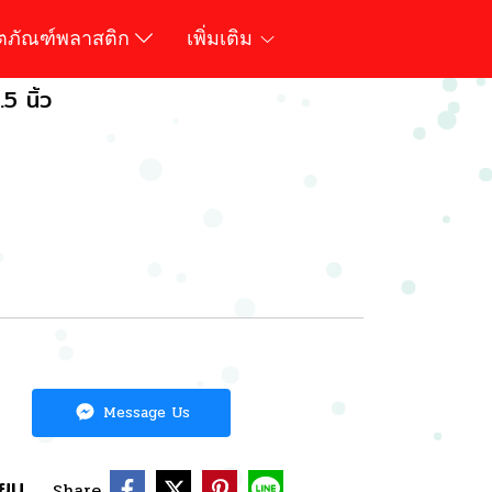
ิตภัณฑ์พลาสติก
เพิ่มเติม
.5 นิ้ว
Message Us
ียบ
Share