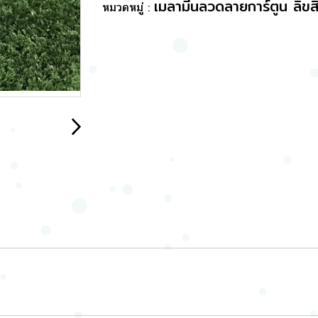
เมลามีนลวดลายการ์ตูน ลิขสิ
หมวดหมู่ :