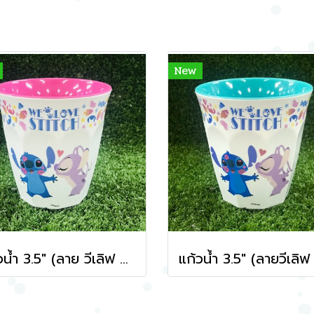
New
แก้วน้ำ 3.5" (ลาย วีเลิฟ สติทซ์ สีชมพู)