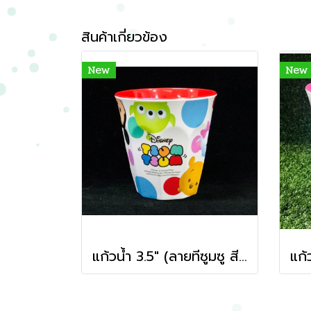
สินค้าเกี่ยวข้อง
New
New
แก้วน้ำ 3.5" (ลายทีซูมซู สีแดง)