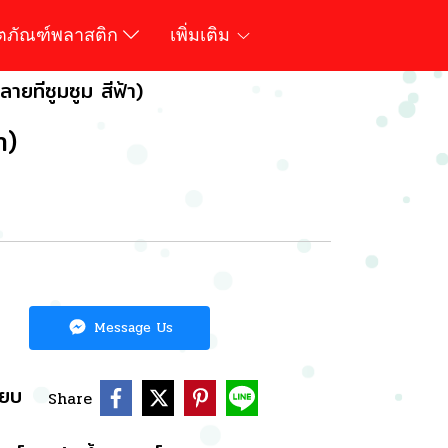
ิตภัณฑ์พลาสติก
เพิ่มเติม
ลายทีซูมซูม สีฟ้า)
า)
Message Us
ียบ
Share