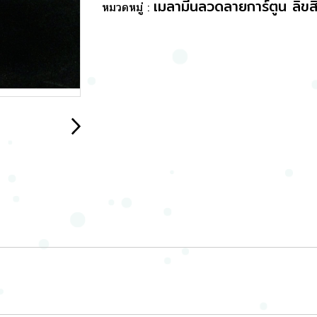
เมลามีนลวดลายการ์ตูน ลิขสิ
หมวดหมู่ :