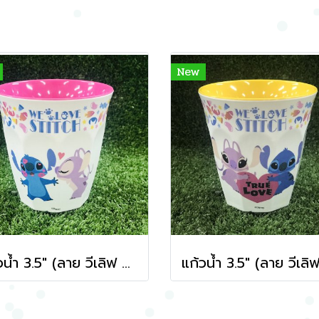
New
แก้วน้ำ 3.5" (ลาย วีเลิฟ สติทซ์ สีชมพู)