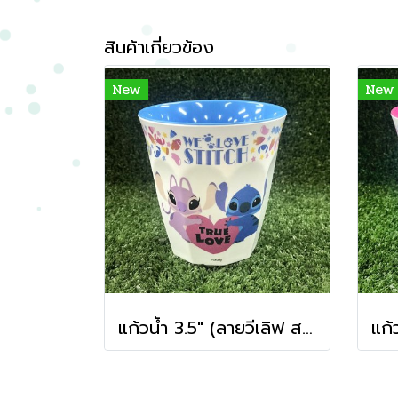
สินค้าเกี่ยวข้อง
New
New
แก้วน้ำ 3.5" (ลายวีเลิฟ สติทซ์ สีฟ้า)