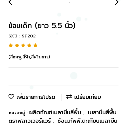
ช้อนเด็ก (ยาว 5.5 นิ้ว)
SKU : SP202
(สีชมพู,สีฟ้า,สีครีมขาว)
เพิ่มรายการโปรด
เปรียบเทียบ
ผลิตภัณฑ์เมลามีนสีพื้น
เมลามีนสีพื้น
หมวดหมู่ :
,
ตราฟลาวเวอร์แวร์
ช้อน,ทัพพี,ตะเกียบเมลามีน
,