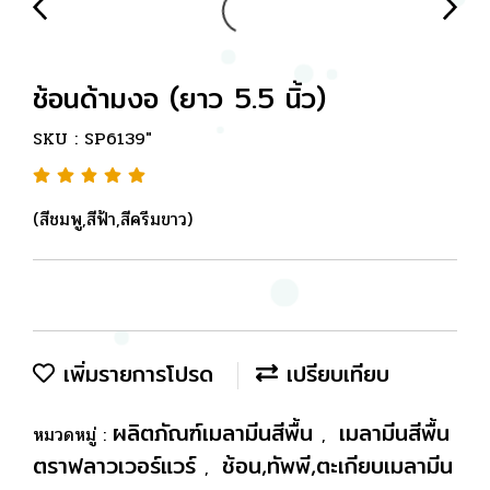
ช้อนด้ามงอ (ยาว 5.5 นิ้ว)
SKU : SP6139"
(สีชมพู,สีฟ้า,สีครีมขาว)
เพิ่มรายการโปรด
เปรียบเทียบ
ผลิตภัณฑ์เมลามีนสีพื้น
เมลามีนสีพื้น
หมวดหมู่ :
,
ตราฟลาวเวอร์แวร์
ช้อน,ทัพพี,ตะเกียบเมลามีน
,