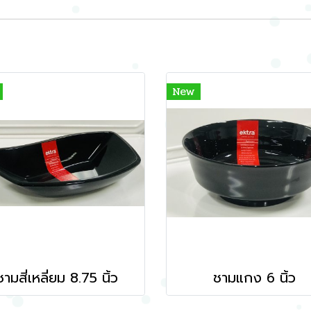
New
ชามสี่่เหลี่ยม 8.75 นิ้ว
ชามแกง 6 นิ้ว