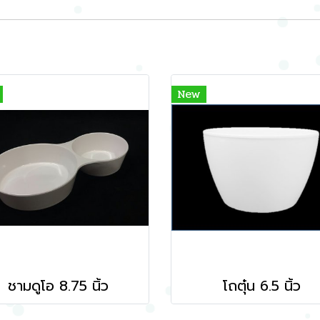
New
ชามดูโอ 8.75 นิ้ว
โถตุ๋น 6.5 นิ้ว