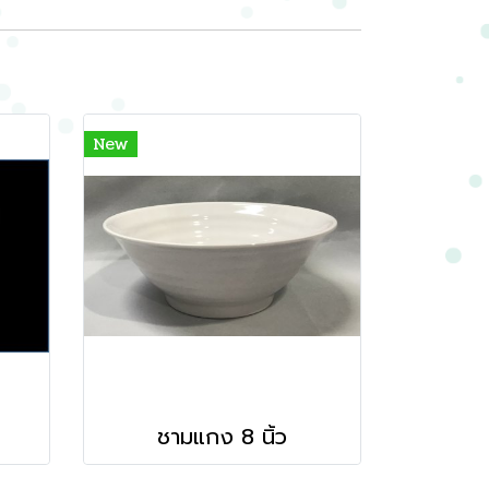
New
ชามแกง 8 นิ้ว