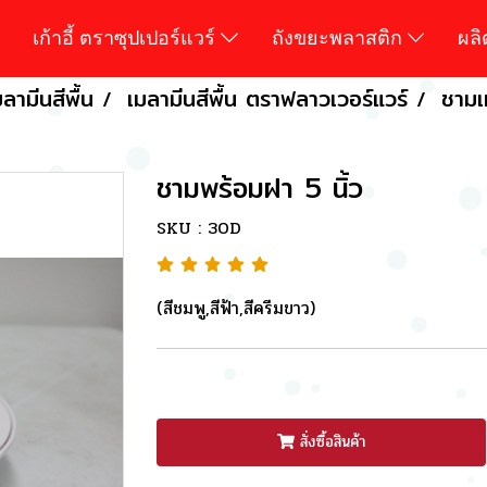
เก้าอี้ ตราซุปเปอร์แวร์
ถังขยะพลาสติก
ผล
ลามีนสีพื้น
เมลามีนสีพื้น ตราฟลาวเวอร์แวร์
ชามเ
ชามพร้อมฝา 5 นิ้ว
SKU : 30D
(สีชมพู,สีฟ้า,สีครีมขาว)
สั่งซื้อสินค้า