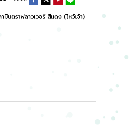
ลามีนตราฟลาวเวอร์ สีแดง (ไหว้เจ้า)