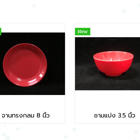
New
จานทรงกลม 8 นิ้ว
ชามแบ่ง 3.5 นิ้ว