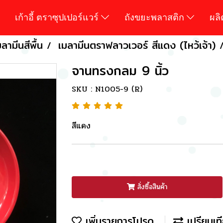
เก้าอี้ ตราซุปเปอร์แวร์
ถังขยะพลาสติก
ผล
ลามีนสีพื้น
เมลามีนตราฟลาวเวอร์ สีแดง (ไหว้เจ้า)
จานทรงกลม 9 นิ้ว
SKU : N1005-9 (R)
สีแดง
สั่งซื้อสินค้า
เพิ่มรายการโปรด
เปรียบเท