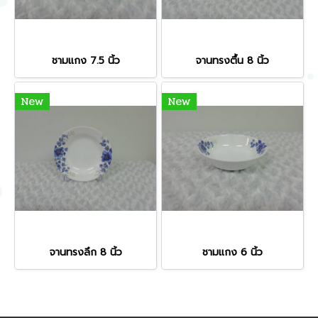
ชามแกง 7.5 นิ้ว
จานทรงตื้น 8 นิ้ว
New
New
จานทรงลึก 8 นิ้ว
ชามแกง 6 นิ้ว