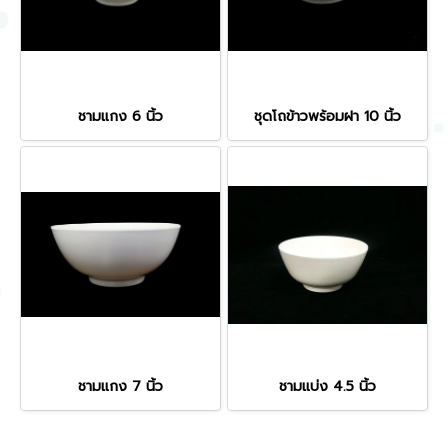
ชามแกง 6 นิ้ว
ชุดโถข้าวพร้อมฝา 10 นิ้ว
ชามแกง 7 นิ้ว
ชามแบ่ง 4.5 นิ้ว