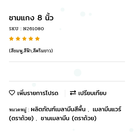
ชามแกง 8 นิ้ว
SKU : N261080
(สีชมพู,สีฟ้า,สีครีมขาว)
เพิ่มรายการโปรด
เปรียบเทียบ
ผลิตภัณฑ์เมลามีนสีพื้น
เมลามีนแวร์
หมวดหมู่ :
,
(ตราถ้วย)
ชามเมลามีน (ตราถ้วย)
,