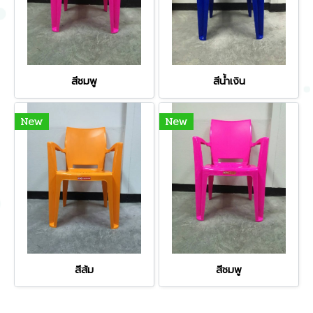
สีชมพู
สีน้ำเงิน
New
New
สีส้ม
สีชมพู