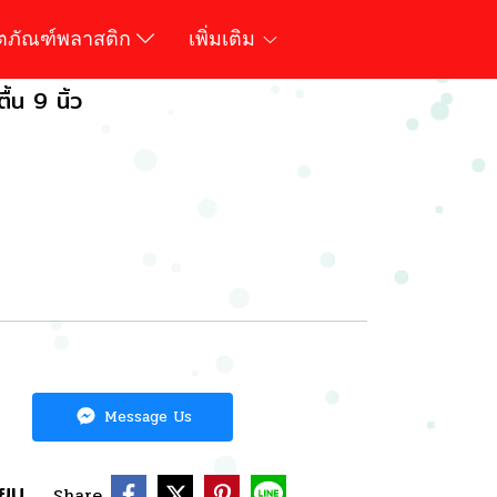
ิตภัณฑ์พลาสติก
เพิ่มเติม
้น 9 นิ้ว
Message Us
ียบ
Share