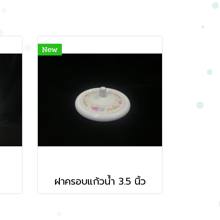
New
ฝาครอบแก้วน้ำ 3.5 นิ้ว