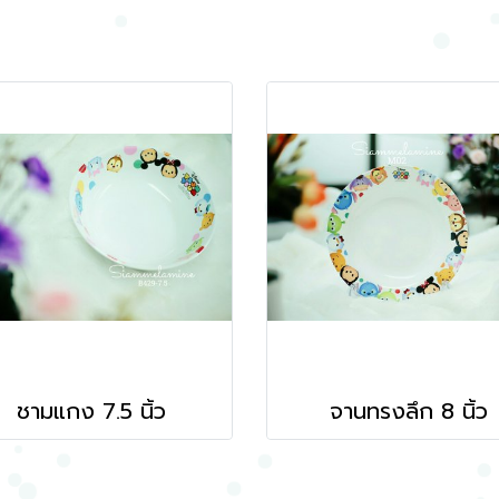
ชามแกง 7.5 นิ้ว
จานทรงลึก 8 นิ้ว