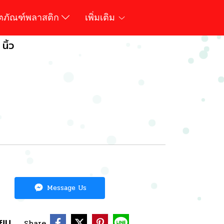
ิตภัณฑ์พลาสติก
เพิ่มเติม
นิ้ว
Message Us
ียบ
Share