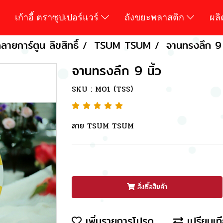
เก้าอี้ ตราซุปเปอร์แวร์
ถังขยะพลาสติก
ผล
ายการ์ตูน ลิขสิทธิ์
TSUM TSUM
จานทรงลึก 9 
จานทรงลึก 9 นิ้ว
SKU : M01 (TSS)
ลาย TSUM TSUM
สั่งซื้อสินค้า
เพิ่มรายการโปรด
เปรียบเท