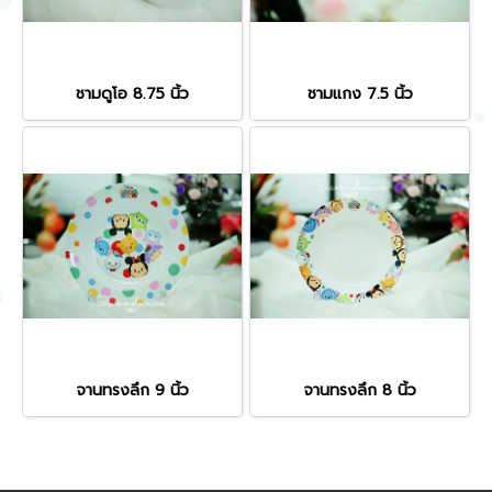
ชามดูโอ 8.75 นิ้ว
ชามแกง 7.5 นิ้ว
จานทรงลึก 9 นิ้ว
จานทรงลึก 8 นิ้ว