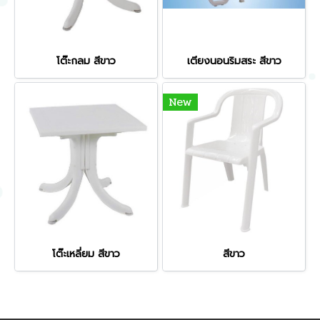
โต๊ะกลม สีขาว
เตียงนอนริมสระ สีขาว
New
โต๊ะเหลี่ยม สีขาว
สีขาว