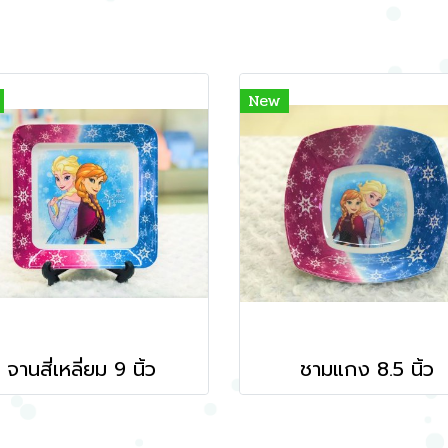
New
จานสี่เหลี่ยม 9 นิ้ว
ชามแกง 8.5 นิ้ว