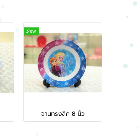
New
จานทรงลึก 8 นิ้ว