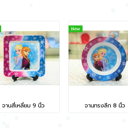
New
จานสี่เหลี่ยม 9 นิ้ว
จานทรงลึก 8 นิ้ว