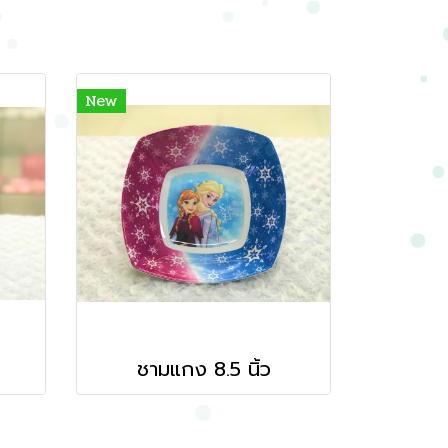
New
ชามแกง 8.5 นิ้ว