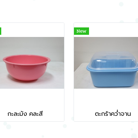
New
กะละมัง คละสี
ตะกร้าคว่ำจาน