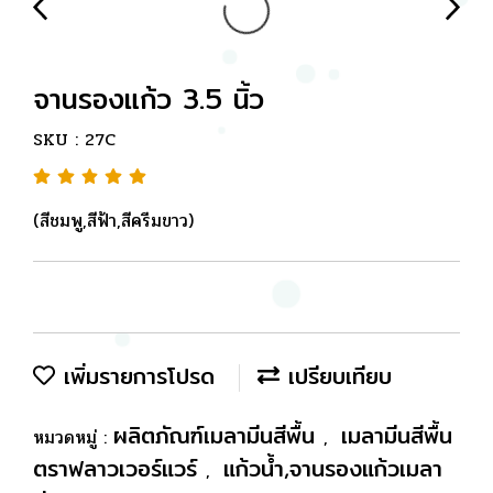
จานรองแก้ว 3.5 นิ้ว
SKU : 27C
(สีชมพู,สีฟ้า,สีครีมขาว)
เพิ่มรายการโปรด
เปรียบเทียบ
ผลิตภัณฑ์เมลามีนสีพื้น
เมลามีนสีพื้น
หมวดหมู่ :
,
ตราฟลาวเวอร์แวร์
แก้วน้ำ,จานรองแก้วเมลา
,