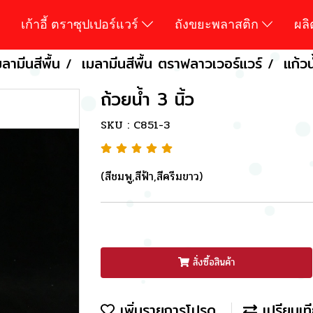
เก้าอี้ ตราซุปเปอร์แวร์
ถังขยะพลาสติก
ผล
ลามีนสีพื้น
เมลามีนสีพื้น ตราฟลาวเวอร์แวร์
แก้ว
ถ้วยน้ำ 3 นิ้ว
SKU : C851-3
(สีชมพู,สีฟ้า,สีครีมขาว)
สั่งซื้อสินค้า
เพิ่มรายการโปรด
เปรียบเท