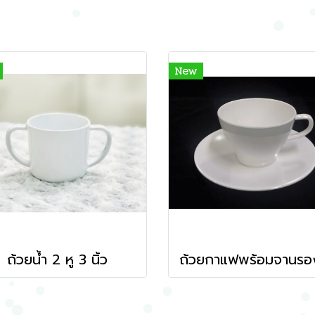
New
ถ้วยน้ำ 2 หู 3 นิ้ว