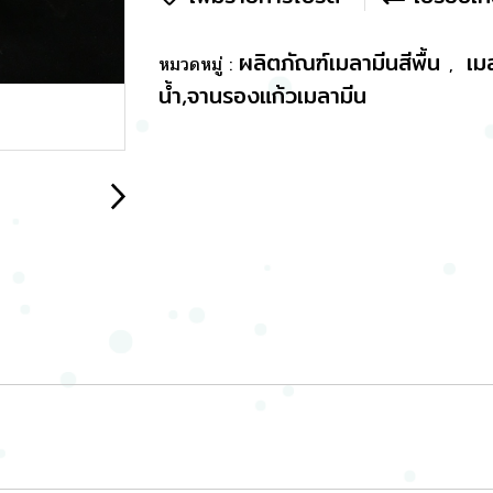
ผลิตภัณฑ์เมลามีนสีพื้น
เม
หมวดหมู่ :
,
น้ำ,จานรองแก้วเมลามีน