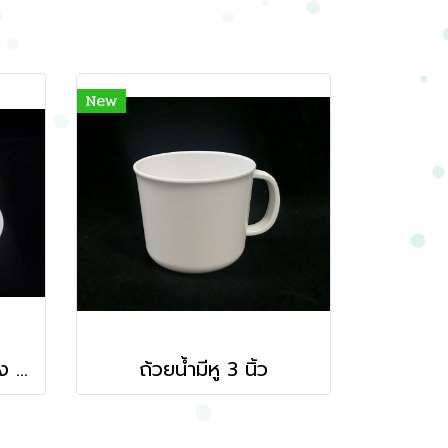
New
ถ้วยกาแฟพร้อมจานรอง 6 นิ้ว
ถ้วยน้ำมีหู 3 นิ้ว