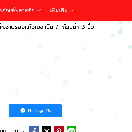
ิตภัณฑ์พลาสติก
เพิ่มเติม
น้ำ,จานรองแก้วเมลามีน
ถ้วยน้ำ 3 นิ้ว
Message Us
ียบ
Share