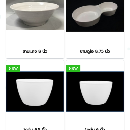
ชามแกง 8 นิ้ว
ชามดูโอ 8.75 นิ้ว
New
New
โถตุ๋น 6.5 นิ้ว
โถตุ๋น 6 นิ้ว