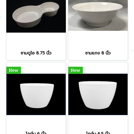
ชามดูโอ 8.75 นิ้ว
ชามแกง 8 นิ้ว
New
New
โถตุ๋น 6 นิ้ว
โถตุ๋น 6.5 นิ้ว