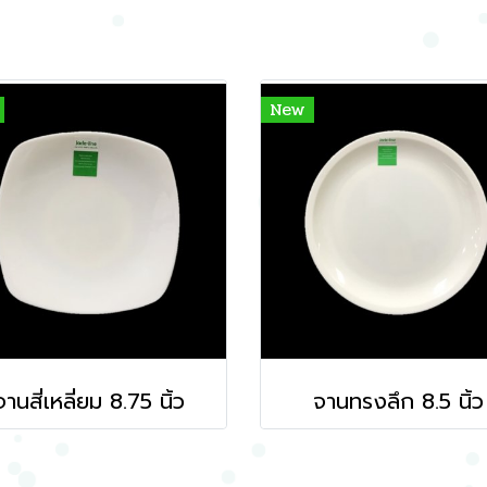
New
จานสี่เหลี่ยม 8.75 นิ้ว
จานทรงลึก 8.5 นิ้ว