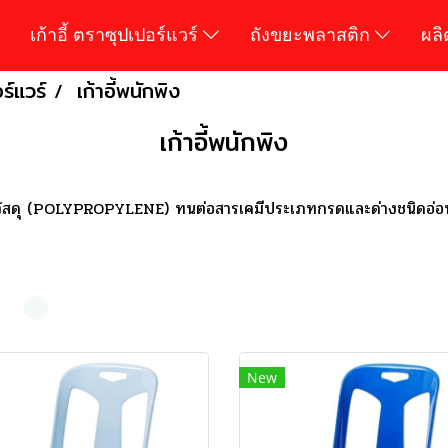
เก้าอี้ ตราซุปเปอร์แวร์
ถังขยะพลาสติก
ผล
อร์แวร์
เก้าอี้พนักพิง
เก้าอี้พนักพิง
ดA วัสดุ (POLYPROPYLENE) ทนต่อสารเคมีประเภทกรดและด่างชนิดอ่อน
New